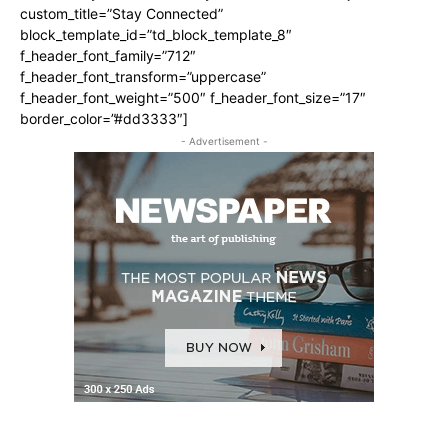
custom_title=”Stay Connected”
block_template_id=”td_block_template_8″
f_header_font_family=”712″
f_header_font_transform=”uppercase”
f_header_font_weight=”500″ f_header_font_size=”17″
border_color=”#dd3333″]
- Advertisement -