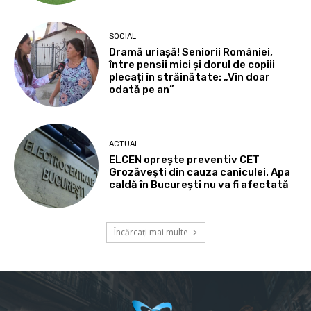
SOCIAL
Dramă uriașă! Seniorii României,
între pensii mici și dorul de copiii
plecați în străinătate: „Vin doar
odată pe an”
ACTUAL
ELCEN oprește preventiv CET
Grozăvești din cauza caniculei. Apa
caldă în București nu va fi afectată
Încărcați mai multe