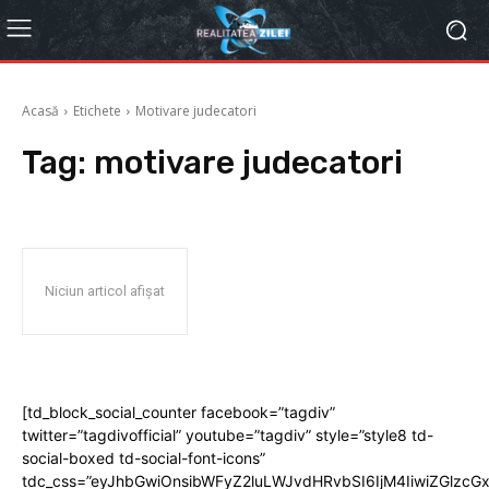
Acasă
Etichete
Motivare judecatori
Tag:
motivare judecatori
Niciun articol afișat
[td_block_social_counter facebook=”tagdiv”
twitter=”tagdivofficial” youtube=”tagdiv” style=”style8 td-
social-boxed td-social-font-icons”
tdc_css=”eyJhbGwiOnsibWFyZ2luLWJvdHRvbSI6IjM4IiwiZGlz