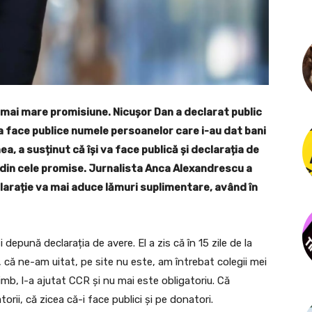
 mai mare promisiune. Nicușor Dan a declarat public
 va face publice numele persoanelor care i-au dat bani
, a susținut că își va face publică și declarația de
 din cele promise. Jurnalista Anca Alexandrescu a
clarație va mai aduce lămuri suplimentare, având în
depună declarația de avere. El a zis că în 15 zile de la
, că ne-am uitat, pe site nu este, am întrebat colegii mei
himb, l-a ajutat CCR și nu mai este obligatoriu. Că
rii, că zicea că-i face publici și pe donatori.