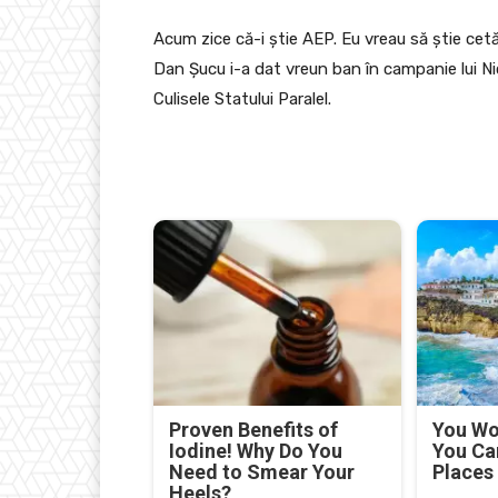
Acum zice că-i știe AEP. Eu vreau să știe cet
Dan Șucu i-a dat vreun ban în campanie lui N
Culisele Statului Paralel.
Proven Benefits of
You Won
Iodine! Why Do You
You Ca
Need to Smear Your
Places
Heels?