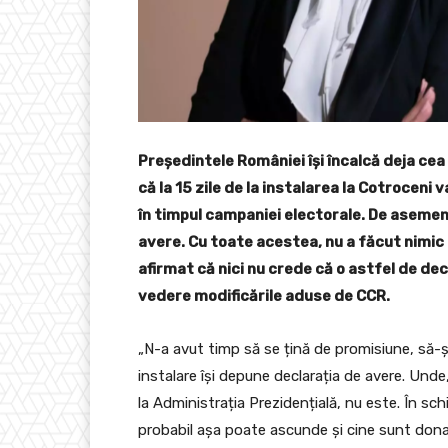
Președintele României își încalcă deja cea
că la 15 zile de la instalarea la Cotroceni
în timpul campaniei electorale. De asemenea
avere. Cu toate acestea, nu a făcut nimic
afirmat că nici nu crede că o astfel de de
vedere modificările aduse de CCR.
„N-a avut timp să se țină de promisiune, să-și 
instalare își depune declarația de avere. Unde
la Administrația Prezidențială, nu este. În sc
probabil așa poate ascunde și cine sunt donato