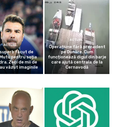
ACTUAL
ACTUAL
Operațiune fără precedent
superb făcut de
pe Dunăre. Cum
Mutu pentru soția
funcționează digul din barje
dra. Zeci de mii de
care ajută centrala de la
au văzut imaginile
Cernavodă