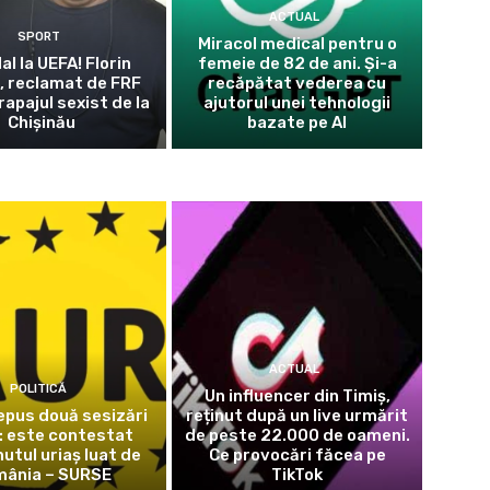
ACTUAL
SPORT
Miracol medical pentru o
l la UEFA! Florin
femeie de 82 de ani. Și-a
, reclamat de FRF
recăpătat vederea cu
apajul sexist de la
ajutorul unei tehnologii
Chișinău
bazate pe AI
ACTUAL
POLITICĂ
Un influencer din Timiș,
epus două sesizări
reținut după un live urmărit
: este contestat
de peste 22.000 de oameni.
utul uriaș luat de
Ce provocări făcea pe
ânia – SURSE
TikTok