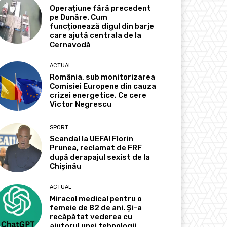
Operațiune fără precedent
pe Dunăre. Cum
funcționează digul din barje
care ajută centrala de la
Cernavodă
ACTUAL
România, sub monitorizarea
Comisiei Europene din cauza
crizei energetice. Ce cere
Victor Negrescu
SPORT
Scandal la UEFA! Florin
Prunea, reclamat de FRF
după derapajul sexist de la
Chișinău
ACTUAL
Miracol medical pentru o
femeie de 82 de ani. Și-a
recăpătat vederea cu
ajutorul unei tehnologii