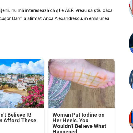
ățenii, nu mă interesează că știe AEP. Vreau să știu daca
icușor Dan”, a afirmat Anca Alexandrescu, în emisiunea
't Believe It!
Woman Put Iodine on
n Afford These
Her Heels. You
Wouldn't Believe What
Happened