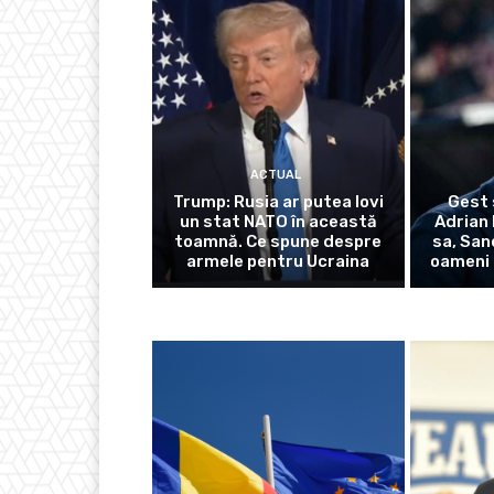
ACTUAL
Trump: Rusia ar putea lovi
Gest 
un stat NATO în această
Adrian 
toamnă. Ce spune despre
sa, San
armele pentru Ucraina
oameni 