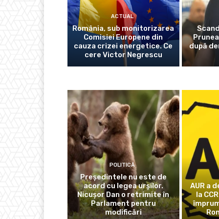
ACTUAL
România, sub monitorizarea
Scanda
Comisiei Europene din
Prunea
cauza crizei energetice. Ce
după der
cere Victor Negrescu
POLITICĂ
Președintele nu este de
acord cu legea urșilor.
AUR a d
Nicușor Dan o retrimite în
la CCR
Parlament pentru
împrum
modificări
Rom