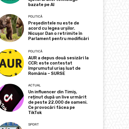
bazate pe AI
POLITICĂ
Președintele nu este de
acord cu legea urșilor.
Nicușor Dan o retrimite în
Parlament pentru modificări
POLITICĂ
AUR a depus două sesizări la
CCR: este contestat
împrumutul uriaș luat de
România – SURSE
ACTUAL
Un influencer din Timiș,
reținut după un live urmărit
de peste 22.000 de oameni.
Ce provocări făcea pe
TikTok
SPORT