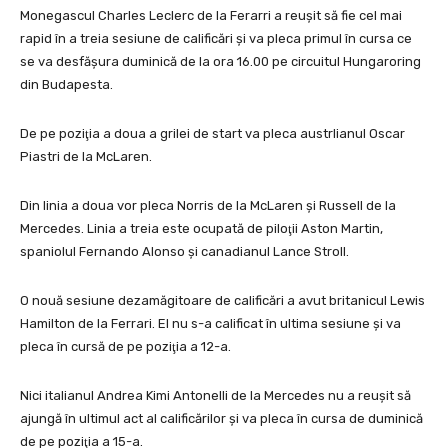
Monegascul Charles Leclerc de la Ferarri a reuşit să fie cel mai
rapid în a treia sesiune de calificări şi va pleca primul în cursa ce
se va desfăşura duminică de la ora 16.00 pe circuitul Hungaroring
din Budapesta.
De pe poziţia a doua a grilei de start va pleca austrlianul Oscar
Piastri de la McLaren.
Din linia a doua vor pleca Norris de la McLaren şi Russell de la
Mercedes. Linia a treia este ocupată de piloţii Aston Martin,
spaniolul Fernando Alonso şi canadianul Lance Stroll.
O nouă sesiune dezamăgitoare de calificări a avut britanicul Lewis
Hamilton de la Ferrari. El nu s-a calificat în ultima sesiune şi va
pleca în cursă de pe poziţia a 12-a.
Nici italianul Andrea Kimi Antonelli de la Mercedes nu a reuşit să
ajungă în ultimul act al calificărilor şi va pleca în cursa de duminică
de pe poziţia a 15-a.