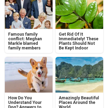
Famous family
Get Rid Of It
conflict: Meghan
Immediately! These
Markle blamed
Plants Should Not
family members
Be Kept Indoor
How Do You
Amazingly Beautiful
Understand Your
Places Around the
Dog? Answers to
World