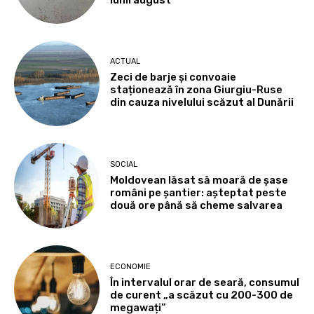
ACTUAL
Zeci de barje și convoaie
staționează în zona Giurgiu-Ruse
din cauza nivelului scăzut al Dunării
SOCIAL
Moldovean lăsat să moară de șase
români pe șantier: așteptat peste
două ore până să cheme salvarea
ECONOMIE
În intervalul orar de seară, consumul
de curent „a scăzut cu 200-300 de
megawați”