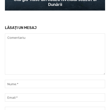
Dunării
LĂSAȚI UN MESAJ
Comentariu:
Nu
Ema
Web