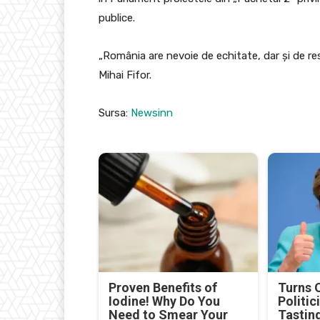
publice.
„România are nevoie de echitate, dar și de res
Mihai Fifor.
Sursa:
Newsinn
Proven Benefits of
Turns 
Iodine! Why Do You
Politic
Need to Smear Your
Tastin