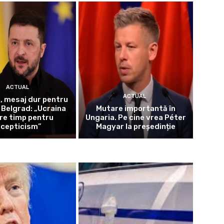
ACTUAL
ACTUAL
i, mesaj dur pentru
a Belgrad: „Ucraina
Mutare importantă în
re timp pentru
Ungaria. Pe cine vrea Péter
scepticism”
Magyar la președinție