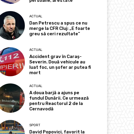
persoane, arestate
ACTUAL
Dan Petrescu a spus ce nu
merge la CFR Cluj: „E foarte
greu să ceri rezultate”
ACTUAL
Accident grav în Caraș-
Severin. Două vehicule au
luat foc, un șofer ar putea fi
mort
ACTUAL
A doua barjă a ajuns pe
fundul Dunării. Ce urmează
pentru Reactorul 2 de la
Cernavodă
SPORT
David Popovici, favorit la