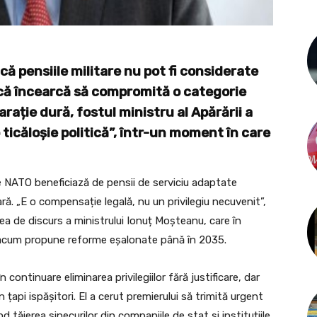
că pensiile militare nu pot fi considerate
 că încearcă să compromită o categorie
arație dură, fostul ministru al Apărării a
ticăloșie politică”, într-un moment în care
ile NATO beneficiază de pensii de serviciu adaptate
itară. „E o compensație legală, nu un privilegiu necuvenit”,
rea de discurs a ministrului Ionuț Moșteanu, care în
ar acum propune reforme eșalonate până în 2035.
continuare eliminarea privilegiilor fără justificare, dar
n țapi ispășitori. El a cerut premierului să trimită urgent
d tăierea sinecurilor din companiile de stat și instituțiile