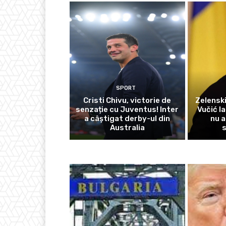
SPORT
Cristi Chivu, victorie de
Zelensk
senzație cu Juventus! Inter
Vučić l
a câștigat derby-ul din
nu a
Australia