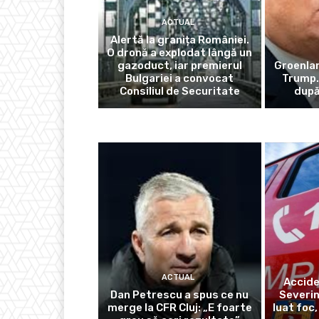
ACTUAL
Alertă la granița României.
O dronă a explodat lângă un
gazoduct, iar premierul
Groenlan
Bulgariei a convocat
Trump.
Consiliul de Securitate
după
ACTUAL
Accide
Dan Petrescu a spus ce nu
Severin
merge la CFR Cluj: „E foarte
luat foc,