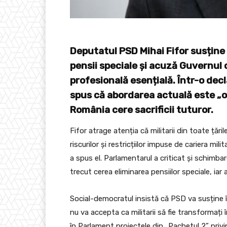
Deputatul PSD Mihai Fifor susține 
pensii speciale și acuză Guvernul
profesională esențială. Într-o decl
spus că abordarea actuală este „o 
România cere sacrificii tuturor.
Fifor atrage atenția că militarii din toate țăr
riscurilor și restricțiilor impuse de cariera mil
a spus el. Parlamentarul a criticat și schimba
trecut cerea eliminarea pensiilor speciale, i
Social-democratul insistă că PSD va susține în 
nu va accepta ca militarii să fie transformați î
în Parlament proiectele din „Pachetul 2” privin