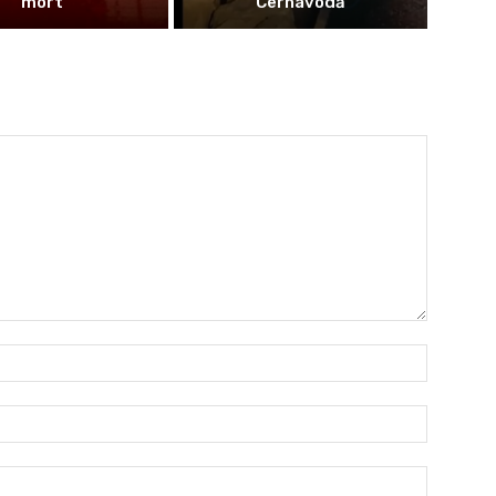
mort
Cernavodă
Nume:*
Email:*
Website: