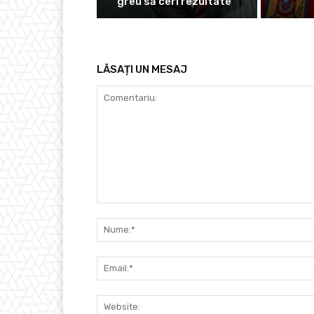
greu să ceri rezultate”
LĂSAȚI UN MESAJ
Comentariu: