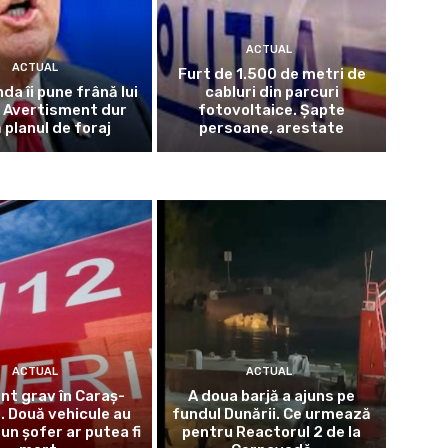
ACTUAL
ACTUAL
Furt de 1.500 de metri de
da îi pune frână lui
cabluri din parcuri
 Avertisment dur
fotovoltaice. Șapte
 planul de foraj
persoane, arestate
ACTUAL
ACTUAL
nt grav în Caraș-
A doua barjă a ajuns pe
. Două vehicule au
fundul Dunării. Ce urmează
 un șofer ar putea fi
pentru Reactorul 2 de la