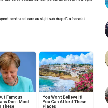
pect pentru cei care au slujit sub drapel”, a încheiat
Out Famous
You Won't Believe It!
ians Don't Mind
You Can Afford These
g These
Places