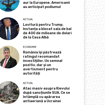
aur la Europene. Americanii
au anticipat podiumul
ACTUAL
Lovitură pentru Trump.
Instanța a blocat sala de bal
de 400 de milioane de dolari
de la Casa Albă
ECONOMIE
România își păstrează
ratingul recomandat
investițiilor. Un semnal
pozitiv, dar și un
avertisment pentru
autorități
ACTUAL
Atac masiv asupra Kievului
după sancțiunile SUA. Ce se
întâmplă cu apărarea
antiaeriană a Ucrainei