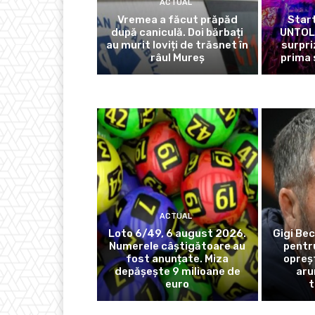
ACTUAL
Vremea a făcut prăpăd
Start
după caniculă. Doi bărbați
UNTOLD
au murit loviți de trăsnet în
surpri
râul Mureș
prima 
ACTUAL
Loto 6/49, 6 august 2026.
Gigi Bec
Numerele câștigătoare au
pentr
fost anunțate. Miza
opreș
depășește 9 milioane de
aru
euro
t