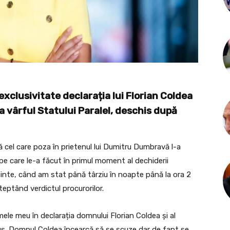
clusivitate declarația lui Florian Coldea
 la vârful Statului Paralel, deschis după
ă cel care poza în prietenul lui Dumitru Dumbravă l-a
pe care le-a făcut în primul moment al dechiderii
inte, când am stat până târziu în noapte până la ora 2
teptând verdictul procurorilor.
ele meu în declarația domnului Florian Coldea și al
 Plus. Domnul Coldea încearcă să se scuze dar de fapt se