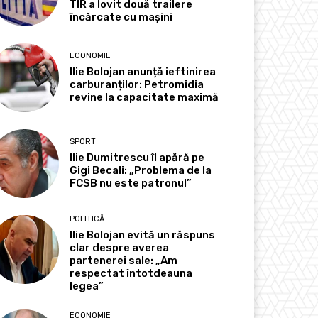
TIR a lovit două trailere
încărcate cu mașini
ECONOMIE
Ilie Bolojan anunță ieftinirea
carburanților: Petromidia
revine la capacitate maximă
SPORT
Ilie Dumitrescu îl apără pe
Gigi Becali: „Problema de la
FCSB nu este patronul”
POLITICĂ
Ilie Bolojan evită un răspuns
clar despre averea
partenerei sale: „Am
respectat întotdeauna
legea”
ECONOMIE