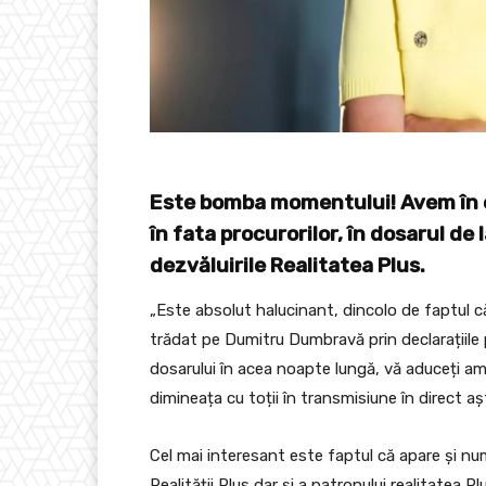
Este bomba momentului! Avem în ex
în fata procurorilor, în dosarul de
dezvăluirile Realitatea Plus.
„Este absolut halucinant, dincolo de faptul c
trădat pe Dumitru Dumbravă prin declarațiile 
dosarului în acea noapte lungă, vă aduceți am
dimineața cu toții în transmisiune în direct aș
Cel mai interesant este faptul că apare și num
Realității Plus dar și a patronului realitatea