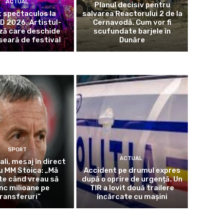
ACTUAL
Planul decisiv pentru
 spectaculos la
salvarea Reactorului 2 de la
 2026. Artistul-
Cernavodă. Cum vor fi
ză care deschide
scufundate barjele în
seară de festival
Dunăre
SPORT
ACTUAL
ali, mesaj în direct
u MM Stoica: „Mă
Accident pe drumul expres
te când vreau să
după o oprire de urgență. Un
nc milioane pe
TIR a lovit două trailere
ransferuri”
încărcate cu mașini