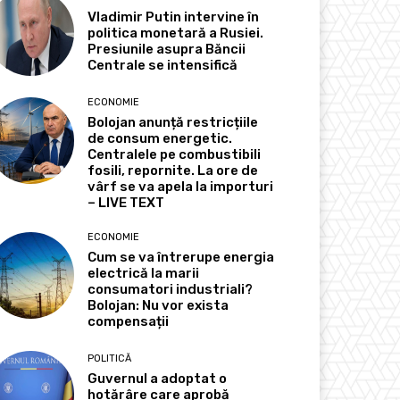
Vladimir Putin intervine în
politica monetară a Rusiei.
Presiunile asupra Băncii
Centrale se intensifică
ECONOMIE
Bolojan anunță restricțiile
de consum energetic.
Centralele pe combustibili
fosili, repornite. La ore de
vârf se va apela la importuri
– LIVE TEXT
ECONOMIE
Cum se va întrerupe energia
electrică la marii
consumatori industriali?
Bolojan: Nu vor exista
compensații
POLITICĂ
Guvernul a adoptat o
hotărâre care aprobă