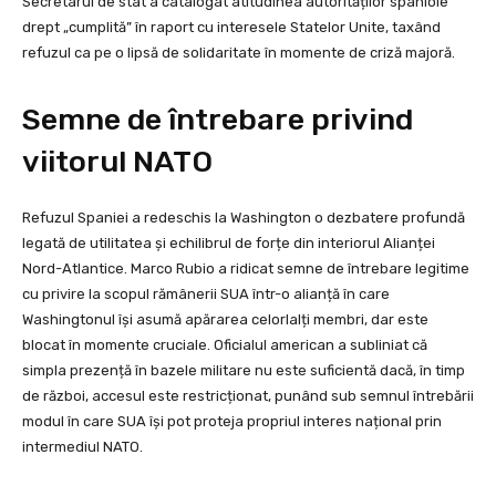
Secretarul de stat a catalogat atitudinea autorităților spaniole
drept „cumplită” în raport cu interesele Statelor Unite, taxând
refuzul ca pe o lipsă de solidaritate în momente de criză majoră.
Semne de întrebare privind
viitorul NATO
Refuzul Spaniei a redeschis la Washington o dezbatere profundă
legată de utilitatea și echilibrul de forțe din interiorul Alianței
Nord-Atlantice. Marco Rubio a ridicat semne de întrebare legitime
cu privire la scopul rămânerii SUA într-o alianță în care
Washingtonul își asumă apărarea celorlalți membri, dar este
blocat în momente cruciale. Oficialul american a subliniat că
simpla prezență în bazele militare nu este suficientă dacă, în timp
de război, accesul este restricționat, punând sub semnul întrebării
modul în care SUA își pot proteja propriul interes național prin
intermediul NATO.