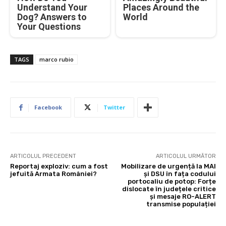
Understand Your
Places Around the
Dog? Answers to
World
Your Questions
TAGS
marco rubio
Facebook
Twitter
ARTICOLUL PRECEDENT
ARTICOLUL URMĂTOR
Reportaj exploziv: cum a fost
Mobilizare de urgență la MAI
jefuită Armata României?
și DSU în fața codului
portocaliu de potop: Forțe
dislocate în județele critice
și mesaje RO-ALERT
transmise populației