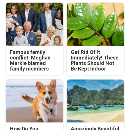
Famous family
Get Rid Of It
conflict: Meghan
Immediately! These
Markle blamed
Plants Should Not
family members
Be Kept Indoor
How Do You
Amazingly Beautiful