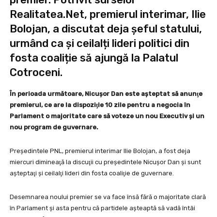
Realitatea.Net, premierul interimar, Ilie
Bolojan, a discutat deja șeful statului,
urmând ca și ceilalți lideri politici din
fosta coaliție să ajungă la Palatul
Cotroceni.
În perioada următoare, Nicușor Dan este aşteptat să anunţe
premierul, ce are la dispoziţie 10 zile pentru a negocia în
Parlament o majoritate care să voteze un nou Executiv şi un
nou program de guvernare.
Preşedintele PNL, premierul interimar Ilie Bolojan, a fost deja
miercuri dimineaţă la discuţii cu preşedintele Nicuşor Dan şi sunt
aşteptaţi şi ceilalţi lideri din fosta coaliţie de guvernare.
Desemnarea noului premier se va face însă fără o majoritate clară
în Parlament și asta pentru că partidele așteaptă să vadă întâi