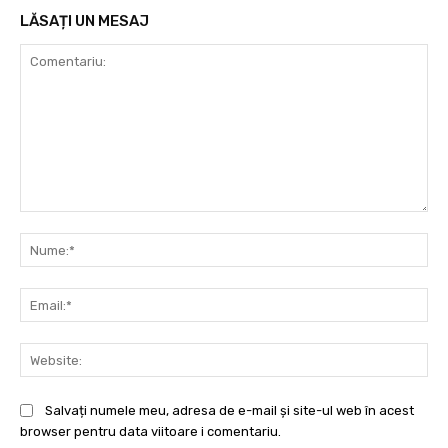
LĂSAȚI UN MESAJ
Comentariu:
Nu
Ema
Web
Salvați numele meu, adresa de e-mail și site-ul web în acest
browser pentru data viitoare i comentariu.