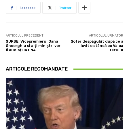
Facebook
Twitter
ARTICOLUL PRECEDENT
ARTICOLUL URMĂTOR
SURSE: Vicepremierul Oana
Șofer despăgubit după ce a
Gheorghiu și alți miniștri vor
lovit o stâncă pe Valea
fi audiați la DNA
Oltului
ARTICOLE RECOMANDATE