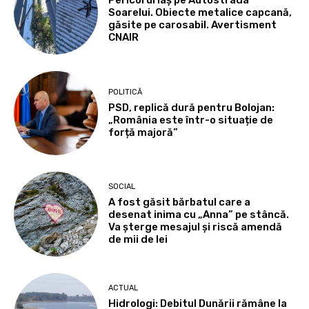
Pericol uriaș pe Autostrada
Soarelui. Obiecte metalice capcană,
găsite pe carosabil. Avertisment
CNAIR
POLITICĂ
PSD, replică dură pentru Bolojan:
„România este într-o situație de
forță majoră”
SOCIAL
A fost găsit bărbatul care a
desenat inima cu „Anna” pe stâncă.
Va șterge mesajul și riscă amendă
de mii de lei
ACTUAL
Hidrologi: Debitul Dunării rămâne la