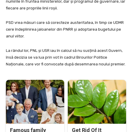
numirile în fruntea ministerelor, dar și programul de guvernare, iar
fiecare are propriile linii roșii.
PSD vrea măsuri care să corecteze austeritatea, în timp ce UDMR
cere îndeplinirea jaloanelor din PNRR și adoptarea bugetului pe
anul viitor.
La rândul lor, PNL și USR iau în calcul să nu susțină acest Guvern,
însă decizia se va lua prin vot în cadrul Birourilor Politice
Naționale, care vor fi convocate după desemnarea noului premier.
Famous family
Get Rid Of It