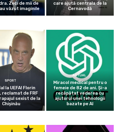
dra. Zeci de mii de
care ajută centrala de la
au văzut imaginile
Cernavodă
ACTUAL
SPORT
Miracol medical pentru o
l la UEFA! Florin
femeie de 82 de ani. Și-a
, reclamat de FRF
recăpătat vederea cu
apajul sexist de la
ajutorul unei tehnologii
Chișinău
bazate pe AI