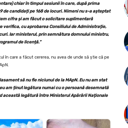
ntare) chiar în timpul sesiunii în care, după prima
 de candidați pe 168 de locuri. Nimeni nu s-a așteptat
tem cifra și am făcut o solicitare suplimentară
 verifica, cu aprobarea Consiliului de Administrație,
curi. Iar ministerul, prin semnătura domnului ministru,
ogramul de licență.”
l în care a făcut cererea, nu avea de unde să știe că pe
MApN.
lasament să nu fie niciunul de la MApN. Eu nu am stat
 eu am ținut legătura numai cu o persoană desemnată
d această legătură între Ministerul Apărării Naționale