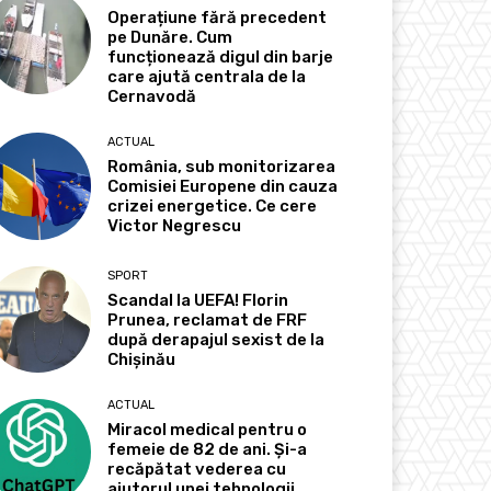
Operațiune fără precedent
pe Dunăre. Cum
funcționează digul din barje
care ajută centrala de la
Cernavodă
ACTUAL
România, sub monitorizarea
Comisiei Europene din cauza
crizei energetice. Ce cere
Victor Negrescu
SPORT
Scandal la UEFA! Florin
Prunea, reclamat de FRF
după derapajul sexist de la
Chișinău
ACTUAL
Miracol medical pentru o
femeie de 82 de ani. Și-a
recăpătat vederea cu
ajutorul unei tehnologii