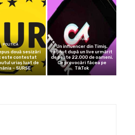
ACTUAL
POLITICĂ
Un influencer din Timiș,
epus două sesizări
reținut după un live urmărit
: este contestat
de peste 22.000 de oameni.
utul uriaș luat de
Ce provocări făcea pe
ânia – SURSE
TikTok