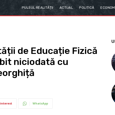
PULSUL REALITĂȚII
ACTUAL
POLITICĂ
ECONOM
U
ății de Educație Fizică
bit niciodată cu
eorghiță
interest
WhatsApp