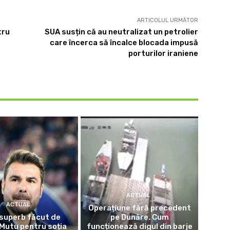
ARTICOLUL URMĂTOR
tru
SUA susțin că au neutralizat un petrolier
care încerca să încalce blocada impusă
porturilor iraniene
ACTUAL
ACTUAL
Operațiune fără precedent
superb făcut de
pe Dunăre. Cum
Mutu pentru soția
funcționează digul din barje