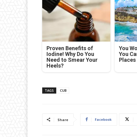
Proven Benefits of
You Won
Iodine! Why Do You
You Ca
Need to Smear Your
Places
Heels?
TAGS
CUB
Facebook
Share