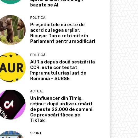
bazate pe AI
POLITICĂ
Președintele nu este de
acord cu legea urșilor.
Nicușor Dan o retrimite în
Parlament pentru modificări
POLITICĂ
AUR a depus două sesizări la
CCR: este contestat
împrumutul uriaș luat de
România – SURSE
ACTUAL
Un influencer din Timiș,
reținut după un live urmărit
de peste 22.000 de oameni.
Ce provocări făcea pe
TikTok
SPORT