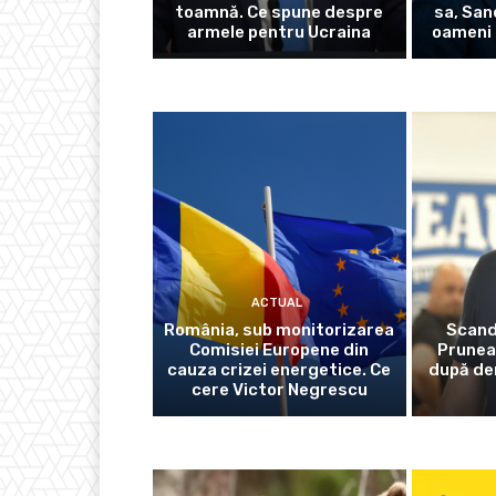
toamnă. Ce spune despre
sa, San
armele pentru Ucraina
oameni 
ACTUAL
România, sub monitorizarea
Scanda
Comisiei Europene din
Prunea
cauza crizei energetice. Ce
după der
cere Victor Negrescu