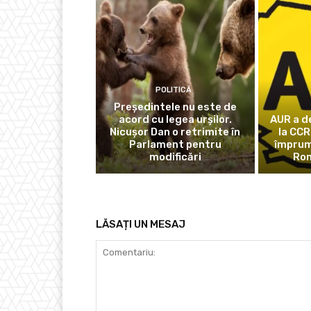
POLITICĂ
Președintele nu este de
acord cu legea urșilor.
AUR a d
Nicușor Dan o retrimite în
la CCR
Parlament pentru
împrum
modificări
Rom
LĂSAȚI UN MESAJ