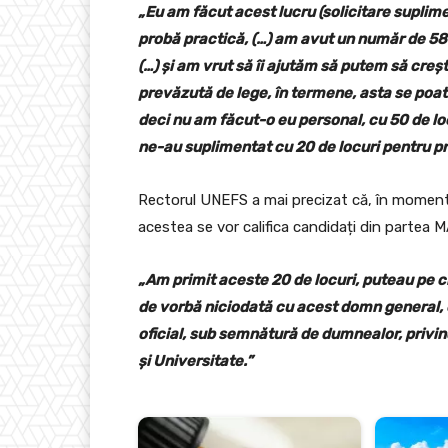
„Eu am făcut acest lucru (solicitare suplime
probă practică, (…) am avut un număr de 589
(…) și am vrut să îi ajutăm să putem să creș
prevăzută de lege, în termene, asta se poate
deci nu am făcut-o eu personal, cu 50 de lo
ne-au suplimentat cu 20 de locuri pentru pr
Rectorul UNEFS a mai precizat că, în momentu
acestea se vor califica candidați din partea 
„Am primit aceste 20 de locuri, puteau pe c
de vorbă niciodată cu acest domn general,
oficial, sub semnătură de dumnealor, privin
și Universitate.”