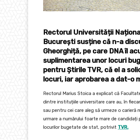
Rectorul Universității Naționa
București susține că n-a disc
Gheorghiță, pe care DNA îl acu
suplimentarea unor locuri bug
pentru Știrile TVR, că el a so
locuri, iar aprobarea a dat-o 
Rectorul Marius Stoica a explicat că Facultat
dintre instituțiile universitare care au, în fiec
sau pentru cei care aleg să urmeze o carieră m
urmare a numărului foarte mare de candidați p
locurilor bugetate de stat, potrivit
TVR.