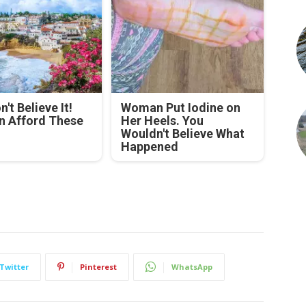
't Believe It!
Woman Put Iodine on
n Afford These
Her Heels. You
Wouldn't Believe What
Happened
Twitter
Pinterest
WhatsApp