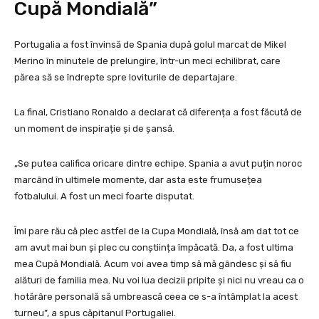
Cupă Mondială”
Portugalia a fost învinsă de Spania după golul marcat de Mikel
Merino în minutele de prelungire, într-un meci echilibrat, care
părea să se îndrepte spre loviturile de departajare.
La final, Cristiano Ronaldo a declarat că diferența a fost făcută de
un moment de inspirație și de șansă.
„Se putea califica oricare dintre echipe. Spania a avut puțin noroc
marcând în ultimele momente, dar asta este frumusețea
fotbalului. A fost un meci foarte disputat.
Îmi pare rău că plec astfel de la Cupa Mondială, însă am dat tot ce
am avut mai bun și plec cu conștiința împăcată. Da, a fost ultima
mea Cupă Mondială. Acum voi avea timp să mă gândesc și să fiu
alături de familia mea. Nu voi lua decizii pripite și nici nu vreau ca o
hotărâre personală să umbrească ceea ce s-a întâmplat la acest
turneu”, a spus căpitanul Portugaliei.