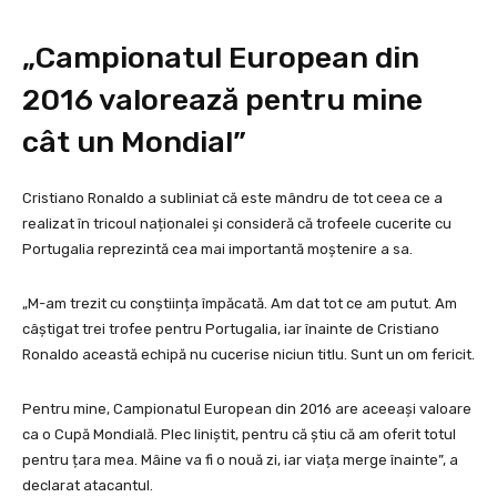
„Campionatul European din
2016 valorează pentru mine
cât un Mondial”
Cristiano Ronaldo a subliniat că este mândru de tot ceea ce a
realizat în tricoul naționalei și consideră că trofeele cucerite cu
Portugalia reprezintă cea mai importantă moștenire a sa.
„M-am trezit cu conștiința împăcată. Am dat tot ce am putut. Am
câștigat trei trofee pentru Portugalia, iar înainte de Cristiano
Ronaldo această echipă nu cucerise niciun titlu. Sunt un om fericit.
Pentru mine, Campionatul European din 2016 are aceeași valoare
ca o Cupă Mondială. Plec liniștit, pentru că știu că am oferit totul
pentru țara mea. Mâine va fi o nouă zi, iar viața merge înainte”, a
declarat atacantul.