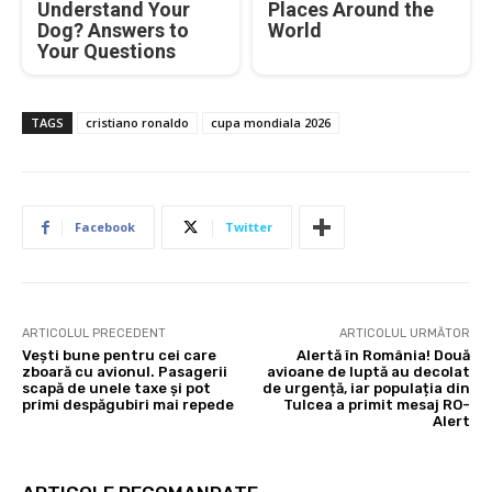
Understand Your
Places Around the
Dog? Answers to
World
Your Questions
TAGS
cristiano ronaldo
cupa mondiala 2026
Facebook
Twitter
ARTICOLUL PRECEDENT
ARTICOLUL URMĂTOR
Vești bune pentru cei care
Alertă în România! Două
zboară cu avionul. Pasagerii
avioane de luptă au decolat
scapă de unele taxe și pot
de urgență, iar populația din
primi despăgubiri mai repede
Tulcea a primit mesaj RO-
Alert