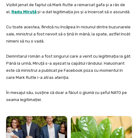
Vizibil jenat de faptul că Mark Rutte a remarcat gafa și a râs de
el,
Radu Miruță
și-a dat legitimația jos și a încercat să o ascundă.
Cu toate acestea, fiindcă nu încăpea în niciunul dintre buzunarele
sale, ministrul a fost nevoit să o țină în mână, la spate, astfel încât
nimeni să nu o vadă.
Demnitarul român a fost singurul care a venit cu legitimația la gât.
Până la urmă, Miruță s-a așezat la capătul rândului. Halucinant
este că ministrul a publicat pe Facebook poza cu momentul în
care Mark Rutte i-a atras atenția.
În mesajul său, susține că doar a făcut o glumă cu șeful NATO pe
seama legitimației.