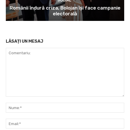
SOCIAL
Românii îndură criza, Bolojan își face campanie
electorală
LĂSAȚI UN MESAJ
Comentariu:
Nu
Ema