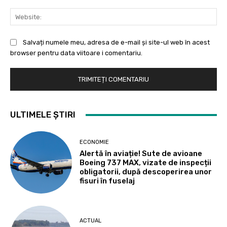
Web
Salvați numele meu, adresa de e-mail și site-ul web în acest
browser pentru data viitoare i comentariu.
ULTIMELE ȘTIRI
ECONOMIE
Alertă în aviație! Sute de avioane
Boeing 737 MAX, vizate de inspecții
obligatorii, după descoperirea unor
fisuri în fuselaj
ACTUAL