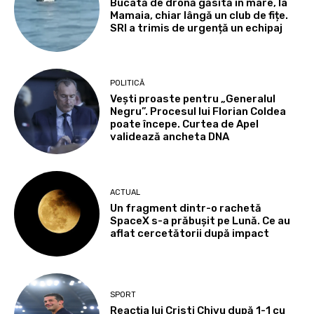
Bucată de dronă găsită în mare, la
Mamaia, chiar lângă un club de fițe.
SRI a trimis de urgență un echipaj
POLITICĂ
Vești proaste pentru „Generalul
Negru”. Procesul lui Florian Coldea
poate începe. Curtea de Apel
validează ancheta DNA
ACTUAL
Un fragment dintr-o rachetă
SpaceX s-a prăbușit pe Lună. Ce au
aflat cercetătorii după impact
SPORT
Reacția lui Cristi Chivu după 1-1 cu