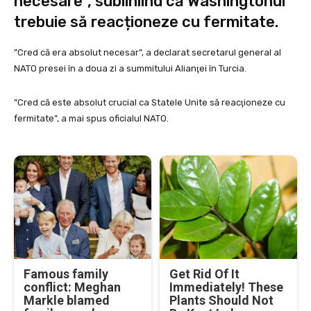
necesare”, subliniind că Washingtonul
trebuie să reacționeze cu fermitate.
”Cred că era absolut necesar”, a declarat secretarul general al
NATO presei în a doua zi a summitului Alianţei în Turcia.
”Cred că este absolut crucial ca Statele Unite să reacţioneze cu
fermitate”, a mai spus oficialul NATO.
Famous family
Get Rid Of It
conflict: Meghan
Immediately! These
Markle blamed
Plants Should Not