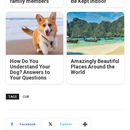
family members
Be Kept Indoor
How Do You
Amazingly Beautiful
Understand Your
Places Around the
Dog? Answers to
World
Your Questions
TAGS
CUB
Facebook
Twitter