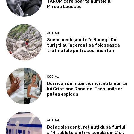
TAROM care poartă numele lui
Mircea Lucescu
ACTUAL
Scene neobișnuite în Bucegi. Doi
turiști au încercat să folosească
trotinetele pe traseul montan
SOCIAL
Doi rivali de moarte, invitați la nunta
lui Cristiano Ronaldo. Tensiunile ar
putea exploda
ACTUAL
Doi adolescenți, reținuți după furtul
a 14 tablete dintr-o școală din Cluj.