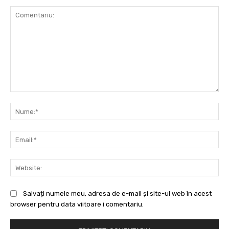
Comentariu:
Nu
Ema
Web
Salvați numele meu, adresa de e-mail și site-ul web în acest
browser pentru data viitoare i comentariu.